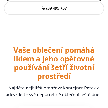
739 495 757
Vaše oblečení pomáhá
lidem a jeho opětovné
používání šetří životní
prostředí
Najděte nejbližší oranžový kontejner Potex a
odevzdejte své nepotřebné oblečení ještě dnes.